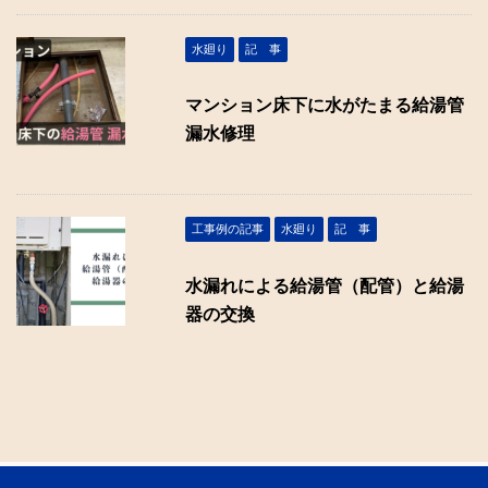
水廻り
記 事
マンション床下に水がたまる給湯管
漏水修理
工事例の記事
水廻り
記 事
水漏れによる給湯管（配管）と給湯
器の交換