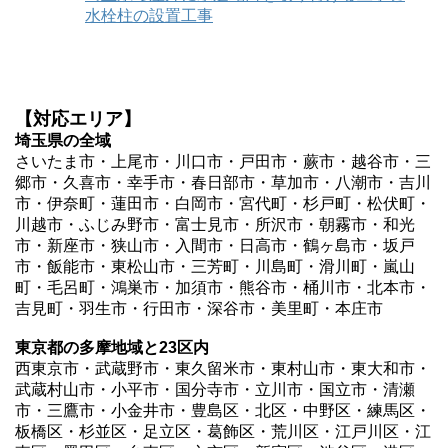
水栓柱の設置工事
【対応エリア】
埼玉県の全域
さいたま市・上尾市・川口市・戸田市・蕨市・越谷市・三
郷市・久喜市・幸手市・春日部市・草加市・八潮市・吉川
市・伊奈町・蓮田市・白岡市・宮代町・杉戸町・松伏町・
川越市・ふじみ野市・富士見市・所沢市・朝霧市・和光
市・新座市・狭山市・入間市・日高市・鶴ヶ島市・坂戸
市・飯能市・東松山市・三芳町・川島町・滑川町・嵐山
町・毛呂町・鴻巣市・加須市・熊谷市・桶川市・北本市・
吉見町・羽生市・行田市・深谷市・美里町・本庄市
東京都の多摩地域と23区内
西東京市・武蔵野市・東久留米市・東村山市・東大和市・
武蔵村山市・小平市・国分寺市・立川市・国立市・清瀬
市・三鷹市・小金井市・豊島区・北区・中野区・練馬区・
板橋区・杉並区・足立区・葛飾区・荒川区・江戸川区・江