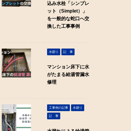
込み水栓「シンプレ
ット（Simplet）」
を一般的な蛇口へ交
換した工事事例
水廻り
記 事
マンション床下に水
がたまる給湯管漏水
修理
工事例の記事
水廻り
記 事