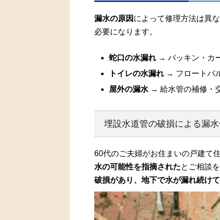
漏水の原因
によって修理方法は異な
必要になります。
蛇口の水漏れ
→ パッキン・カ
トイレの水漏れ
→ フロートバ
屋外の漏水
→ 給水管の補修・
埋設水道管の破損による漏水
60代のご夫婦がお住まいの戸建て
水の可能性を指摘された
とご相談を
破損があり、地下で水が漏れ続けて