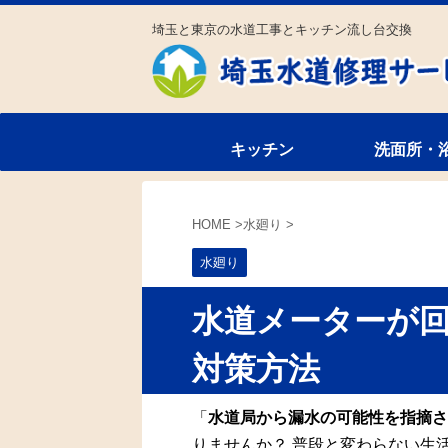
埼玉と東京の水道工事とキッチン流し台交換
キッチン
洗面所・
HOME
>
水廻り
>
水廻り
水道メーターが
対策方法
「
水道局から漏水の可能性を指摘さ
りませんか？ 普段と変わらない生