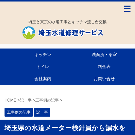
埼玉と東京の水道工事とキッチン流し台交換
キッチン
洗面所・浴室
トイレ
料金表
会社案内
お問い合せ
HOME
>
記 事
>
工事例の記事
>
工事例の記事
記 事
埼玉県の水道メーター検針員から漏水を