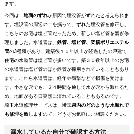
ます。
今回は、
地面のずれ
が原因で埋没管がずれたと考えられま
す。埋没管の周辺の土を掘って、ずれた埋没管を修正し、
こちらのお宅は塩ビ管だったため、新しい塩ビ管を繋ぎ修
理しました。水道管は、
鉄管、塩ビ管、架橋ポリエステル
管
の3種類があり、建築後１５年以上が経過したの戸建て
住宅の水道管は塩ビ管が多いです。築３０数年以上のお宅
の水道管は塩ビ管のほか鉄管が採用されていることもあり
ます。これら水道管は、経年や衝撃などで損傷を受けま
す。小さな穴でも、２４時間を通して水が穴から漏れるた
め、地面がある日突然に濡れていることもあるのです。
埼玉水道修理サービスは、
埼玉県内のどのような水漏れで
も修理を致します
ので、どうぞお気軽にご相談ください。
漏水しているか自分で確認する方法