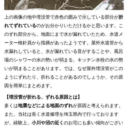
上の画像の地中埋没管で赤色の囲みで示している部分が
折
れてずれている
のがお分かりいただけるかと思います。こ
のずれ部分から、地面にまで水が漏れていたため、水道メ
ーター検針員から指摘があったようです。屋外水道管から
水漏れしていると、水が漏れている音がすることや、風呂
場のシャワーの水の勢いが弱まる、キッチン水栓の水の勢
いが弱まることがあります。では、なぜ屋外埋没管がこの
ようにずれたり、折れることがあるのでしょうか、その原
因を簡単にまとめます。
【埋没管が折れる、ずれる原因とは】
多くは
地震などによる地面のずれ
が原因と考えられます。
また、当社は長く水道修理を埼玉県内で行っております
が、経験上、
小川や沼の近く
のお宅にも多い傾向がござい