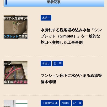
新着記事
水廻り
水漏れする洗濯埋め込み水栓「シン
プレット（Simplet）」を一般的な
蛇口へ交換した工事事例
水廻り
記 事
マンション床下に水がたまる給湯管
漏水修理
工事例の記事
水廻り
記 事