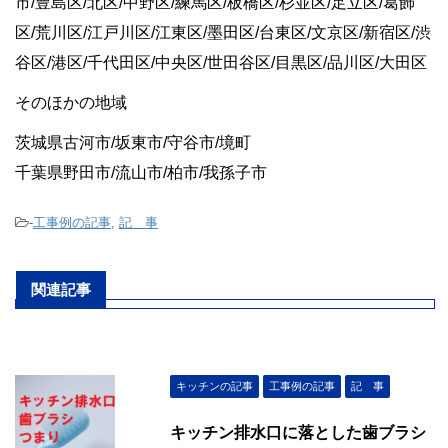
市/豊島区/北区/中野区/練馬区/板橋区/杉並区/足立区/葛飾
区/荒川区/江戸川区/江東区/墨田区/台東区/文京区/新宿区/渋
谷区/港区/千代田区/中央区/世田谷区/目黒区/品川区/大田区
そのほかの地域
茨城県古河市/坂東市/守谷市/境町
千葉県野田市/流山市/柏市/我孫子市
-
工事例の記事
,
記 事
関連記事
キッチンの記事
工事例の記事
記 事
キッチン排水口に落とした歯ブラシ