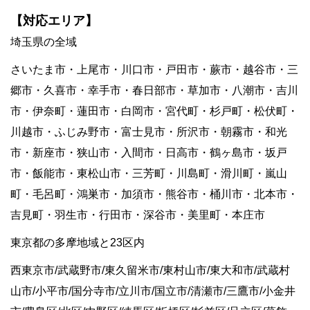
【対応エリア】
埼玉県の全域
さいたま市・上尾市・川口市・戸田市・蕨市・越谷市・三
郷市・久喜市・幸手市・春日部市・草加市・八潮市・吉川
市・伊奈町・蓮田市・白岡市・宮代町・杉戸町・松伏町・
川越市・ふじみ野市・富士見市・所沢市・朝霧市・和光
市・新座市・狭山市・入間市・日高市・鶴ヶ島市・坂戸
市・飯能市・東松山市・三芳町・川島町・滑川町・嵐山
町・毛呂町・鴻巣市・加須市・熊谷市・桶川市・北本市・
吉見町・羽生市・行田市・深谷市・美里町・本庄市
東京都の多摩地域と23区内
西東京市/武蔵野市/東久留米市/東村山市/東大和市/武蔵村
山市/小平市/国分寺市/立川市/国立市/清瀬市/三鷹市/小金井