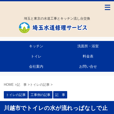
埼玉と東京の水道工事とキッチン流し台交換
キッチン
洗面所・浴室
トイレ
料金表
会社案内
お問い合せ
HOME
>
記 事
>
トイレの記事
>
トイレの記事
工事例の記事
記 事
川越市でトイレの水が流れっぱなしで止