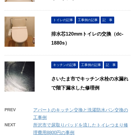
トイレの記事
工事例の記事
記 事
排水芯120mmトイレの交換（dc-
1880s）
キッチンの記事
工事例の記事
記 事
さいたま市でキッチン水栓の水漏れ
で階下漏水した修理例
PREV
アパートのキッチン交換と洗濯防水パン交換の
工事例
NEXT
所沢市で尿取りパッドを流したトイレつまり修
理費用8800円の事例