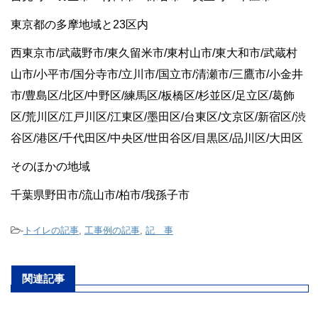
東京都の多摩地域と23区内
西東京市/武蔵野市/東久留米市/東村山市/東大和市/武蔵村
山市/小平市/国分寺市/立川市/国立市/清瀬市/三鷹市/小金井
市/豊島区/北区/中野区/練馬区/板橋区/杉並区/足立区/葛飾
区/荒川区/江戸川区/江東区/墨田区/台東区/文京区/新宿区/渋
谷区/港区/千代田区/中央区/世田谷区/目黒区/品川区/大田区
そのほかの地域
千葉県野田市/流山市/柏市/我孫子市
-
トイレの記事
,
工事例の記事
,
記 事
関連記事