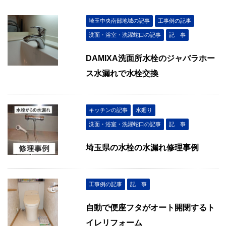
埼玉中央南部地域の記事
工事例の記事
洗面・浴室・洗濯蛇口の記事
記 事
DAMIXA洗面所水栓のジャバラホー
ス水漏れで水栓交換
キッチンの記事
水廻り
洗面・浴室・洗濯蛇口の記事
記 事
埼玉県の水栓の水漏れ修理事例
工事例の記事
記 事
自動で便座フタがオート開閉するト
イレリフォーム